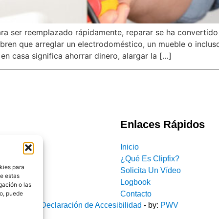
a ser reemplazado rápidamente, reparar se ha convertido
ren que arreglar un electrodoméstico, un mueble o incluso
en casa significa ahorrar dinero, alargar la […]
Enlaces Rápidos
Inicio
¿Qué Es Clipfix?
kies para
Solicita Un Vídeo
de estas
Logbook
gación o las
Contacto
to, puede
-
Cookies
-
Declaración de Accesibilidad
- by:
PWV