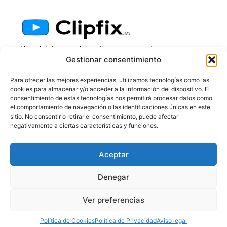
Una plataforma colaborativa para aprender a
reparar en vídeo.
Gestionar consentimiento
Enlaces Rápidos
Para ofrecer las mejores experiencias, utilizamos tecnologías como las
cookies para almacenar y/o acceder a la información del dispositivo. El
Inicio
consentimiento de estas tecnologías nos permitirá procesar datos como
¿Qué Es Clipfix?
el comportamiento de navegación o las identificaciones únicas en este
Solicita Un Vídeo
sitio. No consentir o retirar el consentimiento, puede afectar
negativamente a ciertas características y funciones.
Logbook
Contacto
Contacto
Aceptar
info@clipfix.es
Denegar
© Clipfix.es ·
Aviso Legal
-
Política de Privacidad
-
Ver preferencias
Cookies
-
Declaración de Accesibilidad
- by:
PWV
Política de Cookies
Política de Privacidad
Aviso legal